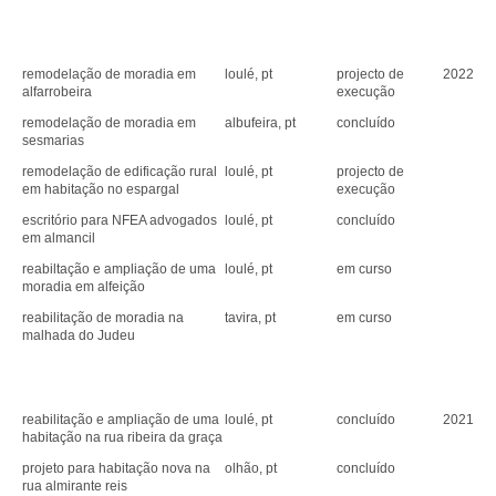
remodelação de moradia em
loulé, pt
projecto de
2022
alfarrobeira
execução
remodelação de moradia em
albufeira, pt
concluído
sesmarias
remodelação de edificação rural
loulé, pt
projecto de
em habitação no espargal
execução
escritório para NFEA advogados
loulé, pt
concluído
em almancil
reabiltação e ampliação de uma
loulé, pt
em curso
moradia em alfeição
reabilitação de moradia na
tavira, pt
em curso
malhada do Judeu
reabilitação e ampliação de uma
loulé, pt
concluído
2021
habitação na rua ribeira da graça
projeto para habitação nova na
olhão, pt
concluído
rua almirante reis