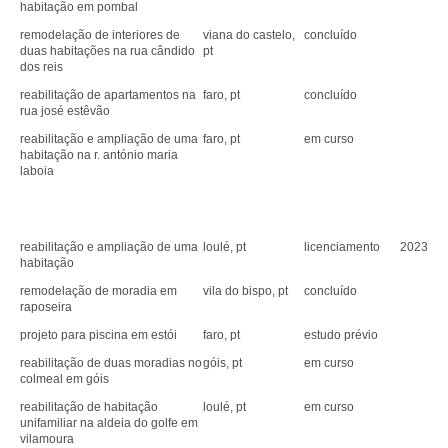
habitação em pombal
remodelação de interiores de
viana do castelo,
concluído
duas habitações na rua cândido
pt
dos reis
reabilitação de apartamentos na
faro, pt
concluído
rua josé estêvão
reabilitação e ampliação de uma
faro, pt
em curso
habitação na r. antónio maria
laboia
reabilitação e ampliação de uma
loulé, pt
licenciamento
2023
habitação
remodelação de moradia em
vila do bispo, pt
concluído
raposeira
projeto para piscina em estói
faro, pt
estudo prévio
reabilitação de duas moradias no
góis, pt
em curso
colmeal em góis
reabilitação de habitação
loulé, pt
em curso
unifamiliar na aldeia do golfe em
vilamoura