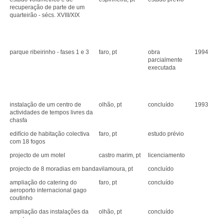
recuperação de parte de um
quarteirão - sécs. XVIII/XIX
parque ribeirinho - fases 1 e 3
faro, pt
obra
1994
parcialmente
executada
instalação de um centro de
olhão, pt
concluído
1993
actividades de tempos livres da
chasfa
edifício de habitação colectiva
faro, pt
estudo prévio
com 18 fogos
projecto de um motel
castro marim, pt
licenciamento
projecto de 8 moradias em banda
vilamoura, pt
concluído
ampliação do catering do
faro, pt
concluído
aeroporto internacional gago
coutinho
ampliação das instalações da
olhão, pt
concluído