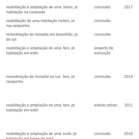
reabilitação e ampliação de uma
silves, pt
concluído
2017
habitação na cumeada
reabilitação de uma habitação na
faro, pt
concluído
rua rasquinho
remodelação de moradia em bias
olhão, pt
concluído
do sul
reabilitação e ampliação de uma
faro, pt
projecto de
habitação em estói
execução
remodelação de moradia na rua
faro, pt
concluído
2014
rasquinho
reabilitação e ampliação de uma
faro, pt
estudo prévio
2011
habitação em estói
reabilitação e ampliação de uma
loulé, pt
concluído
2010
habitação em torres de apra