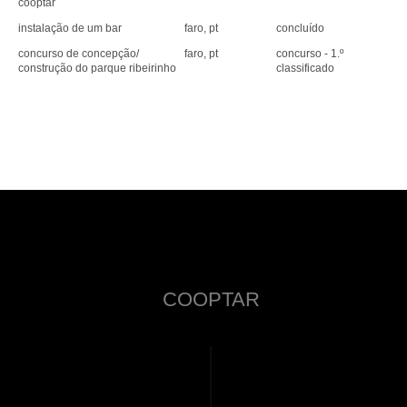
cooptar
instalação de um bar
faro, pt
concluído
concurso de concepção/
faro, pt
concurso - 1.º
construção do parque ribeirinho
classificado
COOPTAR