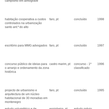
campismo em almograve
habitação cooperativa a custos
faro, pt
concluído
1998
controlados na urbanização
santo ant.º do alto
escritório para MMG advogados
faro, pt
concluído
1997
concurso público de ideias para
castro marim, pt
concurso - 1º
1996
o arranjo e ordenamento da zona
classificado
histórica
projecto de urbanismo e
faro, pt
concluído
1995
arquitectura de um núcleo
habitacional de 30 moradias em
montenegro
estudo volumétrico e de
espinheira, pt
estudo prévio